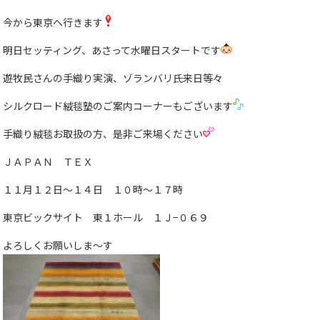
今から東京へ行きます
明日セッティング、あさって水曜日スタートです
遊牧民さんの手織り実演、ゾランバリ氏来日等々
シルクロード絨毯塾のご案内コーナーもございます
手織り絨毯お取扱の方、是非ご来場ください
ＪＡＰＡＮ ＴＥＸ
１１月１２日〜１４日 １０時〜１７時
東京ビックサイト 東１ホール １Ｊ−０６９
よろしくお願いしま〜す