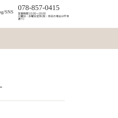
078-857-0415
og/SNS
営業時間 10:00～18:00
火曜日・水曜日定休(祝・休日の場合は平常
通り)
す