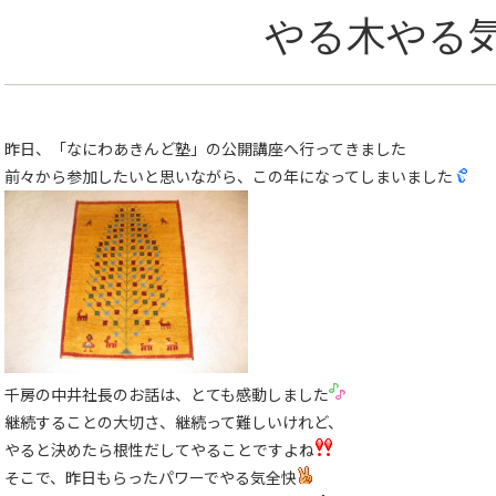
やる木やる
昨日、「なにわあきんど塾」の公開講座へ行ってきました
前々から参加したいと思いながら、この年になってしまいました
千房の中井社長のお話は、とても感動しました
継続することの大切さ、継続って難しいけれど、
やると決めたら根性だしてやることですよね
そこで、昨日もらったパワーでやる気全快