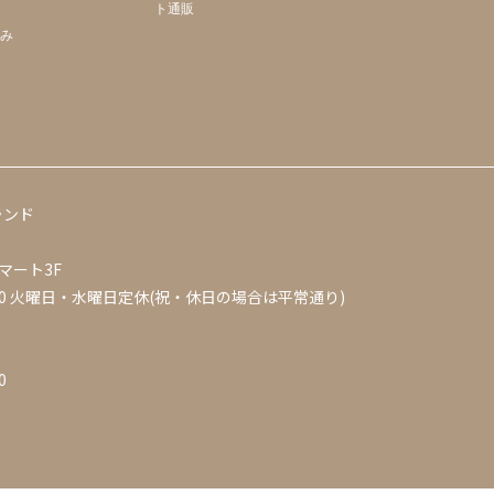
ト通販
組み
ランド
マート3F
0
火曜日・水曜日定休(祝・休日の場合は平常通り)
0