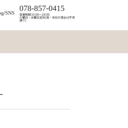
078-857-0415
og/SNS
営業時間 10:00～18:00
火曜日・水曜日定休(祝・休日の場合は平常
通り)
す