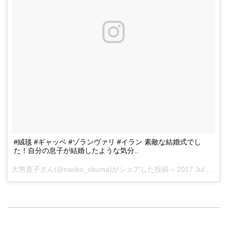
#絨毯 #ギャッベ #ゾランヴァリ #イラン 素敵な結婚式でし
た！自分の息子が結婚したような気分..
大熊直子さん(@naoko_okuma)がシェアした投稿 –
2017 Jul 28 7:09am PDT