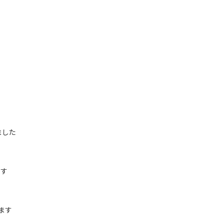
ました
ます
ます