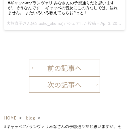
#ギャッベ#ゾランヴァリ みなさんの予想通りだと思います
が、そうなんです！ ギャッベの普及にこの方なしでは、語れ
ません。 またいろいろ教えてもらお?っと！
大熊直子
さん(@naoko_okuma)がシェアした投稿 –
Apr 3, 2018 at 6:56pm PDT
前の記事へ
次の記事へ
HOME
blog
#ギャッベ#ゾランヴァリみなさんの予想通りだと思いますが、そ