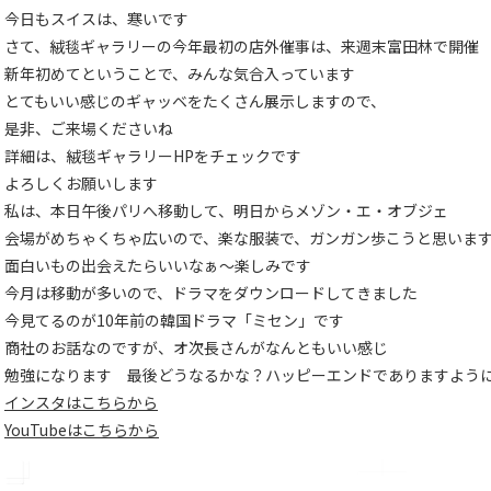
今日もスイスは、寒いです
さて、絨毯ギャラリーの今年最初の店外催事は、来週末富田林で開催
新年初めてということで、みんな気合入っています
とてもいい感じのギャッベをたくさん展示しますので、
是非、ご来場くださいね
詳細は、絨毯ギャラリーHPをチェックです
よろしくお願いします
私は、本日午後パリへ移動して、明日からメゾン・エ・オブジェ
会場がめちゃくちゃ広いので、楽な服装で、ガンガン歩こうと思いま
面白いもの出会えたらいいなぁ～楽しみです
今月は移動が多いので、ドラマをダウンロードしてきました
今見てるのが10年前の韓国ドラマ「ミセン」です
商社のお話なのですが、オ次長さんがなんともいい感じ
勉強になります 最後どうなるかな？ハッピーエンドでありますよう
インスタはこちらから
YouTubeはこちらから