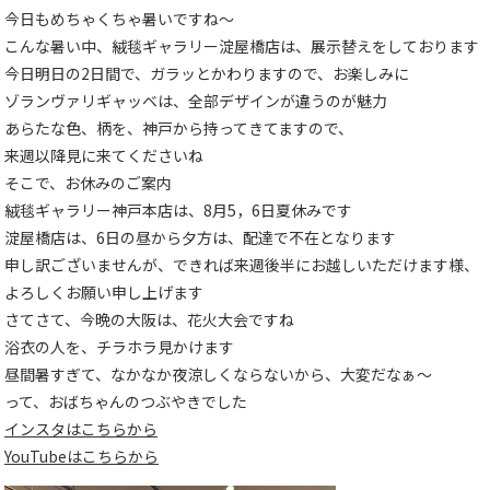
今日もめちゃくちゃ暑いですね～
こんな暑い中、絨毯ギャラリー淀屋橋店は、展示替えをしております
今日明日の2日間で、ガラッとかわりますので、お楽しみに
ゾランヴァリギャッベは、全部デザインが違うのが魅力
あらたな色、柄を、神戸から持ってきてますので、
来週以降見に来てくださいね
そこで、お休みのご案内
絨毯ギャラリー神戸本店は、8月5，6日夏休みです
淀屋橋店は、6日の昼から夕方は、配達で不在となります
申し訳ございませんが、できれば来週後半にお越しいただけます様、
よろしくお願い申し上げます
さてさて、今晩の大阪は、花火大会ですね
浴衣の人を、チラホラ見かけます
昼間暑すぎて、なかなか夜涼しくならないから、大変だなぁ～
って、おばちゃんのつぶやきでした
インスタはこちらから
YouTubeはこちらから