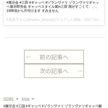
#展示会 #三田 #ギャッベ #ゾランヴァリ ゾランヴァリギャッ
ベ展示即売会 ギャッベスタイル展in三田 雨がすごくて、、、
15時頃から片付けます すみません
大熊直子さん(@naoko_okuma)がシェアした投稿 –
2017 Oct 21 8:51pm PDT
前の記事へ
次の記事へ
HOME
blog
#展示会 #三田 #ギャッベ #ゾランヴァリ ゾランヴァリギャッベ展