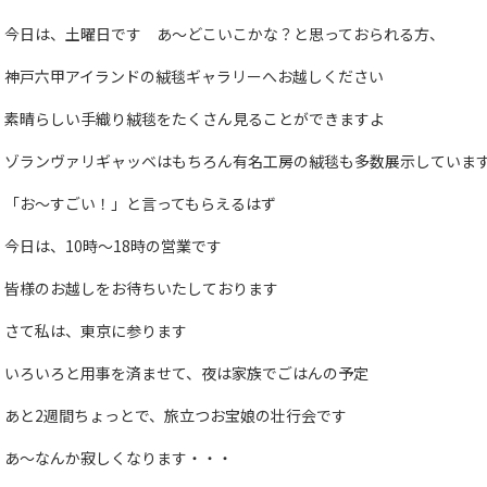
今日は、土曜日です あ～どこいこかな？と思っておられる方、
神戸六甲アイランドの絨毯ギャラリーへお越しください
素晴らしい手織り絨毯をたくさん見ることができますよ
ゾランヴァリギャッベはもちろん有名工房の絨毯も多数展示していま
「お～すごい！」と言ってもらえるはず
今日は、10時～18時の営業です
皆様のお越しをお待ちいたしております
さて私は、東京に参ります
いろいろと用事を済ませて、夜は家族でごはんの予定
あと2週間ちょっとで、旅立つお宝娘の壮行会です
あ～なんか寂しくなります・・・