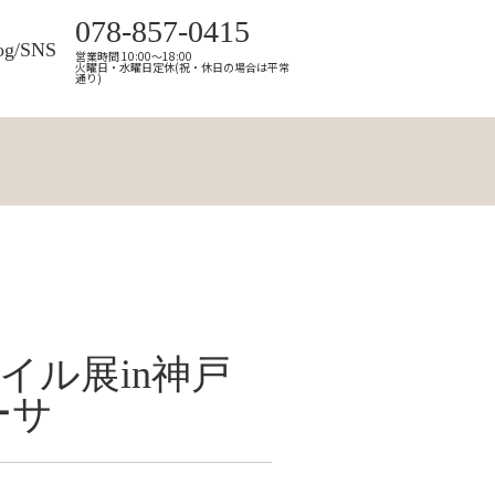
078-857-0415
og/SNS
営業時間 10:00～18:00
火曜日・水曜日定休(祝・休日の場合は平常
通り)
イル展in神戸
ーサ