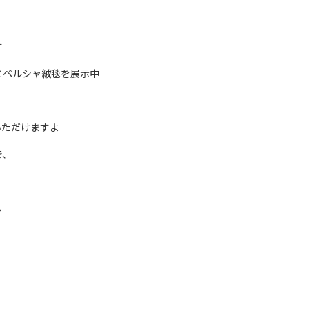
す
とペルシャ絨毯を展示中
いただけますよ
で、
ん