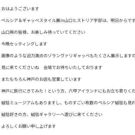
おはようございます
ペルシア＆ギャッベスタイル展in山口ヒストリア宇部は、明日からで
山口県の皆様、お楽しみ待っていてください
今晩セッティングします
画像のような迫力満点のゾランヴァリギャッベもたくさん展示します
見に来てくださいね 会場でお待ちいたしております
またもちろん神戸のお店も営業しています
神戸に旅行にきてみた！という方、六甲アイランドにもお立ち寄りく
絨毯ミュージアムもありますし、ものすごい枚数のペルシア絨毯も見
絨毯好きの方、絨毯ギャラリーへ遊びに来てください
よろしくお願い申し上げます