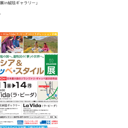
展in絨毯ギャラリー」
～