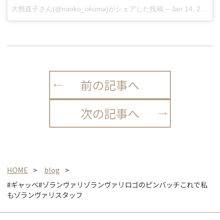
大熊直子さん(@naoko_okuma)がシェアした投稿
–
Jan 14, 2018 at 11:04am PST
前の記事へ
次の記事へ
HOME
blog
#ギャッベ#ゾランヴァリゾランヴァリロゴのピンバッチこれで私
もゾランヴァリスタッフ