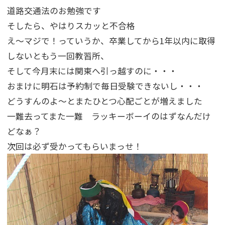
道路交通法のお勉強です
そしたら、やはりスカッと不合格
え～マジで！っていうか、卒業してから1年以内に取得
しないともう一回教習所、
そして今月末には関東へ引っ越すのに・・・
おまけに明石は予約制で毎日受験できないし・・・
どうすんのよ～とまたひとつ心配ごとが増えました
一難去ってまた一難 ラッキーボーイのはずなんだけ
どなぁ？
次回は必ず受かってもらいまっせ！