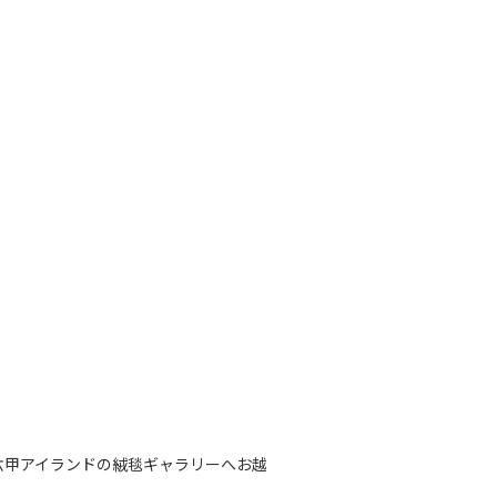
と
六甲アイランドの絨毯ギャラリーへお越