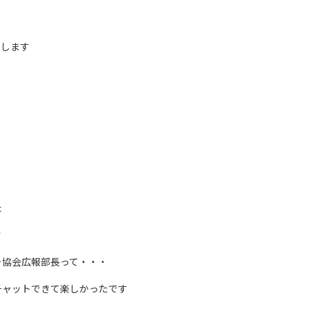
たします
た
す
ー協会広報部長って・・・
チャットできて楽しかったです