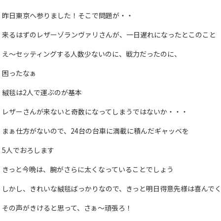
昨日東京へ参りました！そこで問題が・・
来るはずのレザーゾランヴァリさんが、一日遅れになったとこのこと
え～セッティングする人数少ないのに、戦力だったのに、
困ったなぁ
絨毯は2人で運ぶのが基本
レザーさんが来ないと奇数になってしまうではないか・・・
まぁ仕方がないので、24台の台車に満載に積んだギャッベを
5人でおろします
きっと今晩は、腕がさらに太くなっていることでしょう
しかし、きれいな絨毯ばっかりなので、きっと明日得意先様は喜んで
その声がきけると思って、さぁ～頑張ろ！