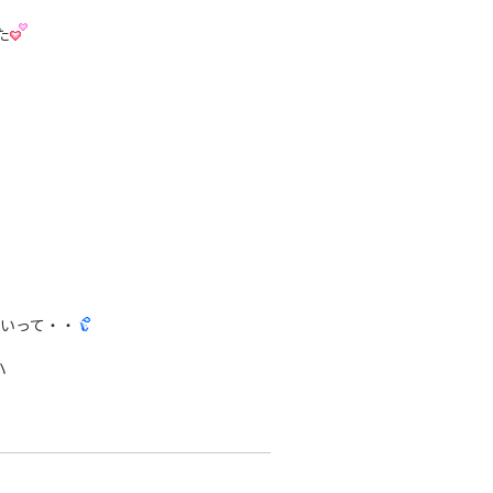
た
いって・・
ハ