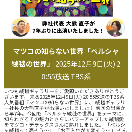
マツコの知らない世界「ペルシャ
絨毯の世界」
2025年12月9日(火) 2
0:55放送 TBS系
いつも絨毯ギャラリーをご愛顧いただきありがとうご
ざいます。 来る2025年12月9日(火) 20:55放送のTBS系
人気番組『マツコの知らない世界』に、 絨毯ギャラリ
ー社長の大熊直子が出演いたしました！ 前回の出演か
ら早7年。今回も「ペルシャ絨毯の世界」をテーマに、
知られざるその魅力とさらにパワーアップした絨毯愛
をマツコ・デラックスさんに熱弁しました。 「ペルシ
ャ絨毯って高そう…」 「お手入れが大変そう…」 そん