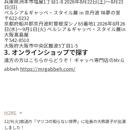
兵庫県洲本市塩屋1丁目1-8 2026年8月22日(土)～8月23
日(日)
ペルシア＆ギャッベ・スタイル展 in 京丹波 味夢の里
〒622-0232
京都府船井郡京丹波町曽根深シノ65番地1 2026年8月26
日(水)～9月1日(火) ペルシア＆ギャッベ・スタイル展in
大阪髙島屋
〒542-8510
大阪府大阪市中央区難波5丁目1-5
3. オンラインショップで探す
遠方の方はこちらからどうぞ！ ギャッベ専門店のMr.G
abbeh
https://mrgabbeh.com/
HOME
12/9(火)放送の「マツコの知らない世界」に社長の大熊直子が出演
しました！