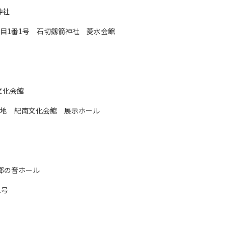
神社
1丁目1番1号 石切劔箭神社 菱水会館
文化会館
1番地 紀南文化会館 展示ホール
 郷の音ホール
1号