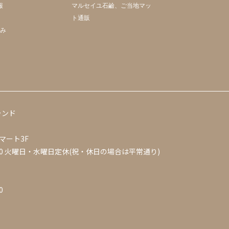
報
マルセイユ石鹼、ご当地マッ
ト通販
組み
ランド
マート3F
0
火曜日・水曜日定休(祝・休日の場合は平常通り)
0