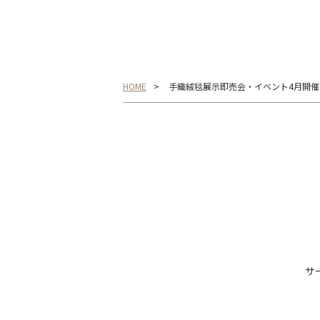
HOME
手織絨毯展示即売会・イベント4月開催
サ