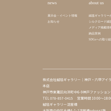
news
about us
展示会・イベント情報
絨毯ギャラリー
お知らせ
シルクロード絨
メディア掲載情
納品実例
SDGsへの取り
株式会社絨毯ギャラリー｜神戸・六甲アイ
本店
神戸市東灘区向洋町中6-9神戸ファッション
TEL
078-857-0415
営業時間 10:00～18:0
絨毯ギャラリー淀屋橋
大阪市中央区今橋4-1-1淀屋橋odona1階