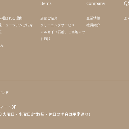
items
company
Q
が選ばれる理由
店舗ご紹介
企業情報
よ
毯ミュージアムご紹介
クリーニングサービス
社員紹介
報
マルセイユ石鹼、ご当地マッ
ト通販
組み
ランド
マート3F
0
火曜日・水曜日定休(祝・休日の場合は平常通り)