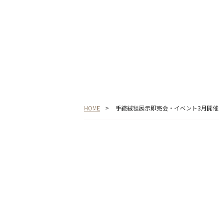
HOME
手織絨毯展示即売会・イベント3月開催