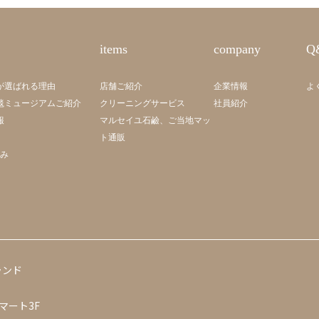
items
company
Q
が選ばれる理由
店舗ご紹介
企業情報
よ
毯ミュージアムご紹介
クリーニングサービス
社員紹介
報
マルセイユ石鹼、ご当地マッ
ト通販
組み
ランド
マート3F