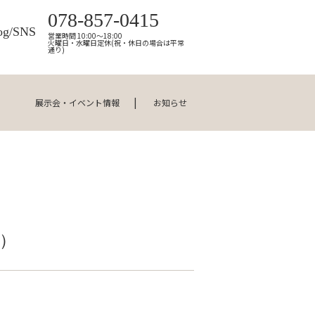
078-857-0415
og/SNS
営業時間 10:00～18:00
火曜日・水曜日定休(祝・休日の場合は平常
通り)
展示会・イベント情報
お知らせ
区）