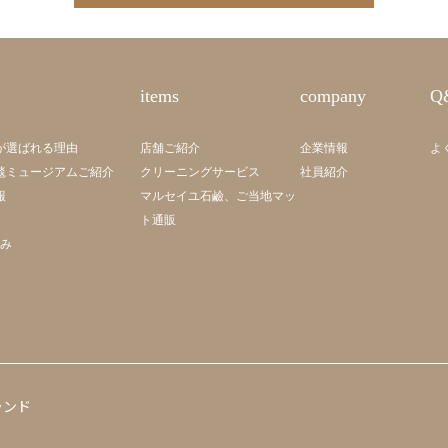
items
company
Q
が選ばれる理由
店舗ご紹介
企業情報
よ
毯ミュージアムご紹介
クリーニングサービス
社員紹介
報
マルセイユ石鹼、ご当地マッ
ト通販
組み
ランド