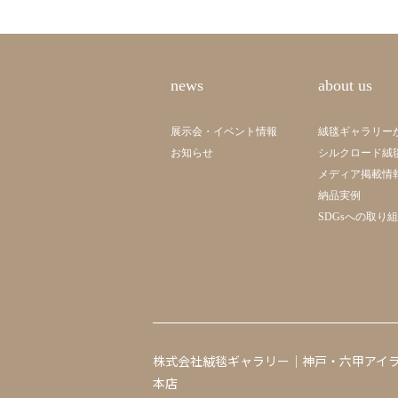
news
about us
展示会・イベント情報
絨毯ギャラリー
お知らせ
シルクロード絨
メディア掲載情
納品実例
SDGsへの取り
株式会社絨毯ギャラリー｜神戸・六甲アイ
本店