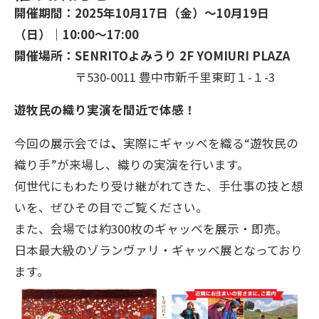
開催期間：2025年10月17日（金）～10月19日
（日）｜10:00～17:00
開催場所：SENRITOよみうり 2F YOMIURI PLAZA
〒
530-0011
豊中市新千里東町１-１-3
遊牧民の織り実演を間近で体感！
今回の展示会では
、
実際にギャッベを織る“遊牧民の
織り手”が来場し、織りの実演を行います。
何世代にもわたり受け継がれてきた、手仕事の技と想
いを、ぜひその目でご覧ください。
また、会場では約300枚のギャッベを展示・即売。
日本最大級のゾランヴァリ・ギャッベ展となっており
ます。