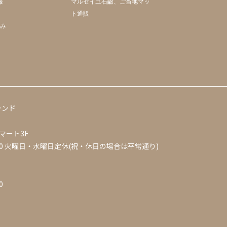
報
マルセイユ石鹼、ご当地マッ
ト通販
組み
ランド
マート3F
0
火曜日・水曜日定休(祝・休日の場合は平常通り)
0