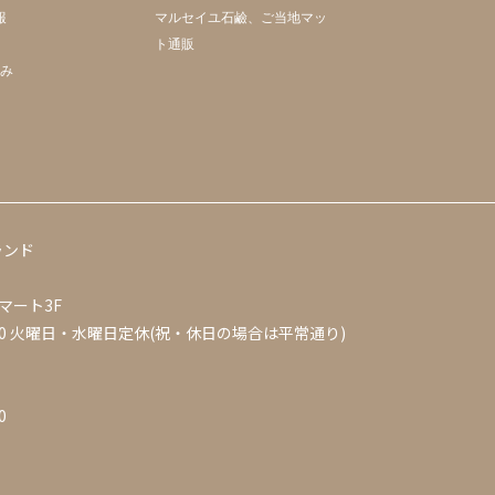
報
マルセイユ石鹼、ご当地マッ
ト通販
組み
ランド
マート3F
0
火曜日・水曜日定休(祝・休日の場合は平常通り)
0