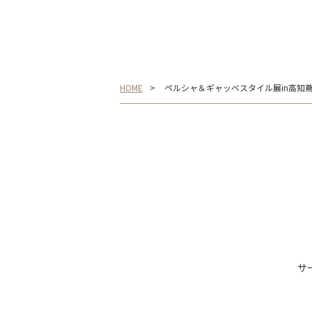
HOME
ペルシャ＆ギャッベスタイル展in高知蔦
サ