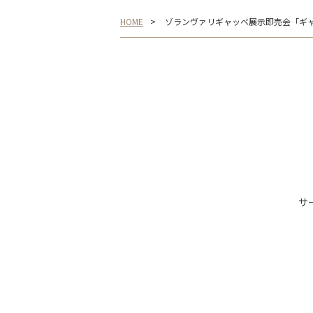
HOME
ゾランヴァリギャッベ展示即売会「ギャ
サ