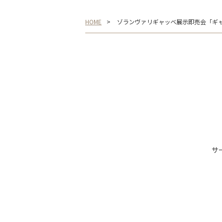
HOME
ゾランヴァリギャッベ展示即売会「ギャッ
サ