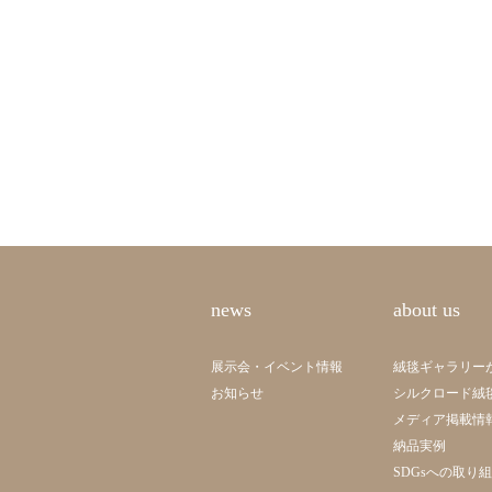
news
about us
展示会・イベント情報
絨毯ギャラリー
お知らせ
シルクロード絨
メディア掲載情
納品実例
SDGsへの取り