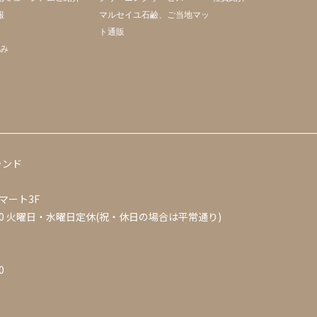
報
マルセイユ石鹼、ご当地マッ
ト通販
組み
ランド
マート3F
0
火曜日・水曜日定休(祝・休日の場合は平常通り)
0