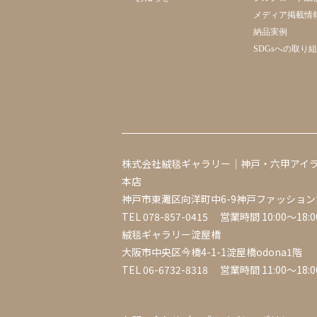
メディア掲載情
納品実例
SDGsへの取り
株式会社絨毯ギャラリー｜神戸・六甲アイ
本店
神戸市東灘区向洋町中6-9神戸ファッション
TEL
078-857-0415
営業時間 10:00～18:0
絨毯ギャラリー淀屋橋
大阪市中央区今橋4-1-1淀屋橋odona1階
TEL
06-6732-8318
営業時間 11:00～18:0