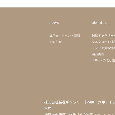
news
about us
展示会・イベント情報
絨毯ギャラリー
お知らせ
シルクロード絨
メディア掲載情
納品実例
SDGsへの取り
株式会社絨毯ギャラリー｜神戸・六甲アイ
本店
神戸市東灘区向洋町中6-9神戸ファッション