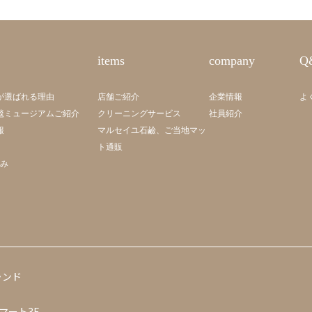
items
company
Q
が選ばれる理由
店舗ご紹介
企業情報
よ
毯ミュージアムご紹介
クリーニングサービス
社員紹介
報
マルセイユ石鹼、ご当地マッ
ト通販
組み
ランド
マート3F