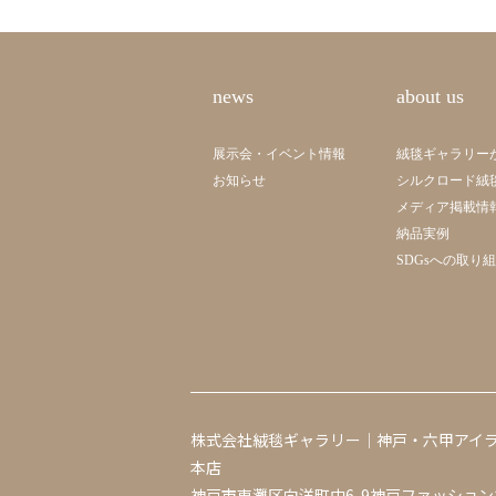
news
about us
展示会・イベント情報
絨毯ギャラリー
お知らせ
シルクロード絨
メディア掲載情
納品実例
SDGsへの取り
株式会社絨毯ギャラリー｜神戸・六甲アイ
本店
神戸市東灘区向洋町中6-9神戸ファッション