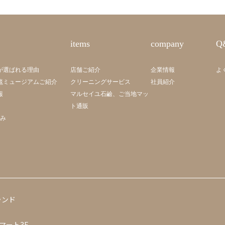
items
company
Q
が選ばれる理由
店舗ご紹介
企業情報
よ
毯ミュージアムご紹介
クリーニングサービス
社員紹介
報
マルセイユ石鹼、ご当地マッ
ト通販
組み
ランド
マート3F